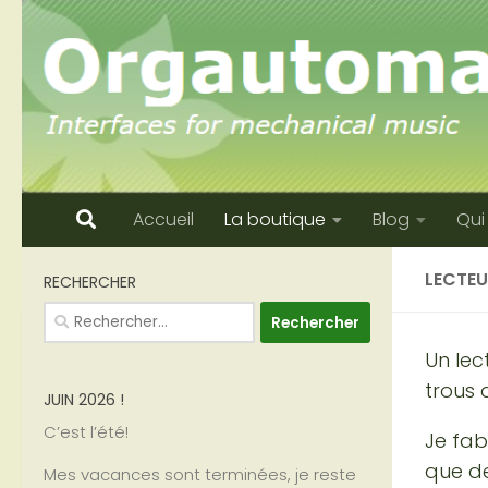
Skip to content
Accueil
La boutique
Blog
Qui
LECTEU
RECHERCHER
Rechercher :
Un lec
trous 
JUIN 2026 !
C’est l’été!
Je fab
que de
Mes vacances sont terminées, je reste